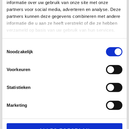
informatie over uw gebruik van onze site met onze
partners voor social media, adverteren en analyse. Deze
partners kunnen deze gegevens combineren met andere
informatie die u aan ze heeft verstrekt of die ze hebben
Bruiloft
Aankleding
verzameld op basis van uw gebruik van hun services.
Bistroset wit
Kroonluchter klein
€
27,50
€
65,00
excl. BTW
excl. BTW
Toestemmingsselectie
Noodzakelijk
TOEVOEGEN
TOEVOEGEN
AAN
AAN
WINKELWAGEN
WINKELWAGEN
Voorkeuren
Statistieken
Marketing