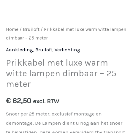
aantal
Home
/
Bruiloft
/ Prikkabel met luxe warm witte lampen
dimbaar – 25 meter
Aankleding
,
Bruiloft
,
Verlichting
Prikkabel met luxe warm
witte lampen dimbaar – 25
meter
€
62,50
excl. BTW
Snoer per 25 meter, exclusief montage en
demontage. De Lampen dient u nog aan het snoer
te bevestigen. Deze worden verwijderd tbv transport