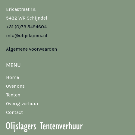
Ericastraat 12,
5482 WR Schijndel
+31 (0)73 5494604
info@olijslagers.nl
Algemene voorwaarden
MENU
Home
Over ons
Tenten
Overig verhuur
Contact