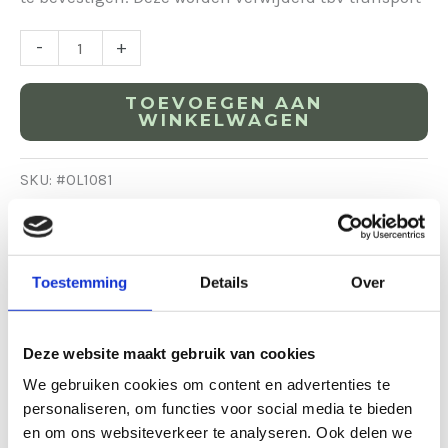
-
+
TOEVOEGEN AAN
WINKELWAGEN
SKU:
#OL1081
Categorieën:
Aankleding
,
Bruiloft
,
Verlichting
Gerelateerde producten
Toestemming
Details
Over
Deze website maakt gebruik van cookies
We gebruiken cookies om content en advertenties te
personaliseren, om functies voor social media te bieden
en om ons websiteverkeer te analyseren. Ook delen we