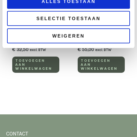
ALLES TOESTAAN
SELECTIE TOESTAAN
Bruiloft
Bruiloft
Tafel luxe wit
Statafel luxe wit
WEIGEREN
80×80 cm
80×180 cm
€
32,50
€
55,00
excl. BTW
excl. BTW
TOEVOEGEN
TOEVOEGEN
AAN
AAN
WINKELWAGEN
WINKELWAGEN
CONTACT