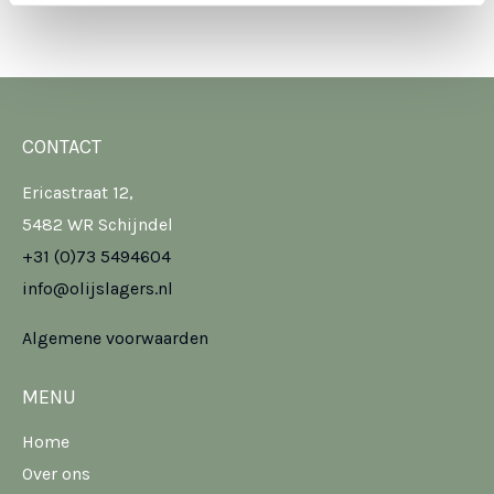
CONTACT
Ericastraat 12,
5482 WR Schijndel
+31 (0)73 5494604
info@olijslagers.nl
Algemene voorwaarden
MENU
Home
Over ons