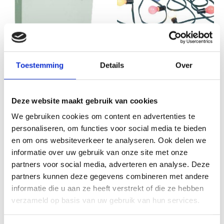
Tentbenodigdheden
Aankleding
Toestemming
Details
Over
Noodverlichting
Prikkabel
gekleurde lampen
€
25,00
excl. BTW
Deze website maakt gebruik van cookies
25 meter
TOEVOEGEN
We gebruiken cookies om content en advertenties te
AAN
€
34,25
WINKELWAGEN
excl. BTW
personaliseren, om functies voor social media te bieden
en om ons websiteverkeer te analyseren. Ook delen we
TOEVOEGEN
AAN
informatie over uw gebruik van onze site met onze
WINKELWAGEN
partners voor social media, adverteren en analyse. Deze
partners kunnen deze gegevens combineren met andere
informatie die u aan ze heeft verstrekt of die ze hebben
verzameld op basis van uw gebruik van hun services.