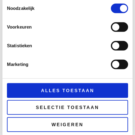
Toestemmingsselectie
Noodzakelijk
Voorkeuren
Statistieken
Aankleding
Aankleding
Prikkabel met luxe
Prikkabel warm
Marketing
warm witte lampen
witte lampen 25
dimbaar – 25 meter
meter
€
62,50
€
34,25
excl. BTW
excl. BTW
ALLES TOESTAAN
TOEVOEGEN
TOEVOEGEN
AAN
AAN
WINKELWAGEN
WINKELWAGEN
SELECTIE TOESTAAN
WEIGEREN