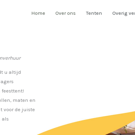
Home
Over ons
Tenten
Overig v
enverhuur
 u altijd
lagers
 feesttent!
ellen, maten en
 voor de juiste
 als