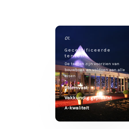
01.
Gecertificeerde
tenten
De tenten zijn voorzien van
bouwboek en voldoen aan alle
eisen
Stormvast
Vakkundig geplaatst
A-kwaliteit
.