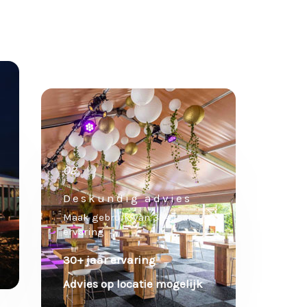
02.
Deskundig advies
Maak gebruik van 30+ jaar
ervaring
30+ jaar ervaring
Advies op locatie mogelijk