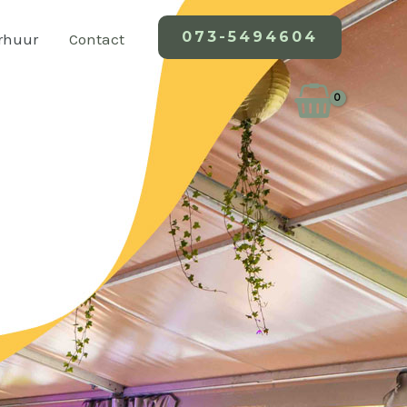
073-5494604
erhuur
Contact