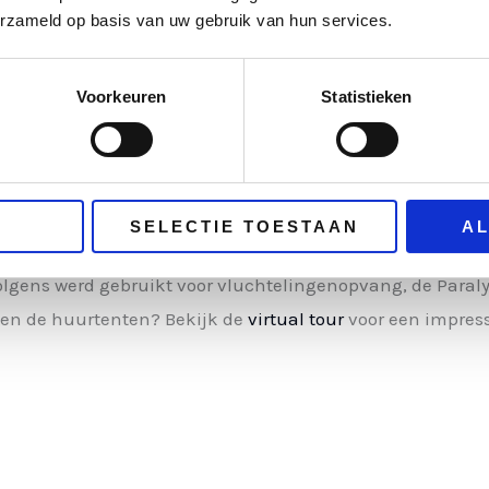
erzameld op basis van uw gebruik van hun services.
an (spoed)verzoeken
Voorkeuren
Statistieken
ng van tenten
ituatie beoordeeld op locatie
SELECTIE TOESTAAN
A
 of meerdere dagen, maar er is ook sprake van langdurig v
olgens werd gebruikt voor vluchtelingenopvang, de Para
f en de huurtenten? Bekijk de
virtual tour
voor een impress