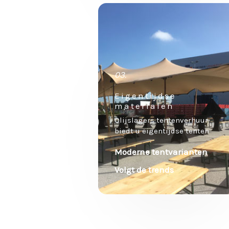
03.
Eigentijdse
materialen
Olijslagers tentenverhuur
biedt u eigentijdse tenten
Moderne tentvarianten
Volgt de trends