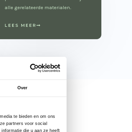
alle gerelateerde materialen.
LEES MEER
Over
leden begon met enkele
, groot en klein. Onze
 media te bieden en om ons
ze partners voor social
nformatie die u aan ze heeft