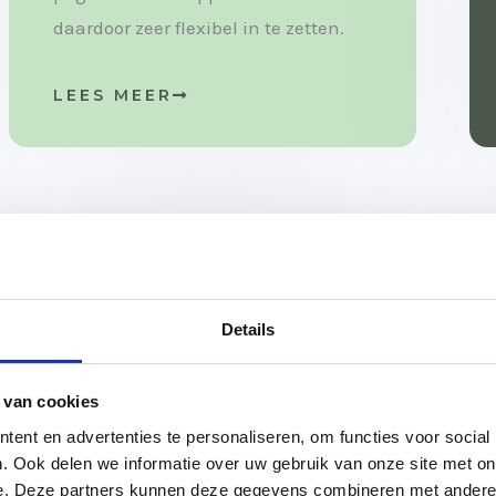
daardoor zeer flexibel in te zetten.
LEES MEER
Details
chter Olijslagers Tentenverhuur. Waar hij ruim 33 jaar ge
 van cookies
tgegroeid tot een betrouwbare partner voor uw evenementen
ent en advertenties te personaliseren, om functies voor social
. Ook delen we informatie over uw gebruik van onze site met on
e. Deze partners kunnen deze gegevens combineren met andere i