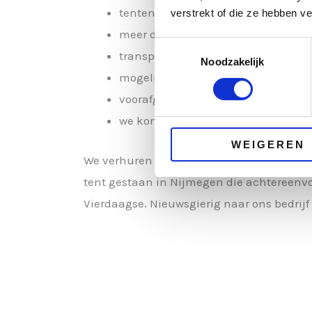
tenten van de hoogste kwaliteit
verstrekt of die ze hebben v
meer dan 30 jaar ervaring
Toestemmingsselectie
transparantie over haalbaarheid v
Noodzakelijk
mogelijkheid tot volledige inrichti
voorafgaand aan verhuur wordt de s
we komen onze afspraken na
WEIGEREN
We verhuren de feesttenten meestal voor 1
tent gestaan in Nijmegen die achtereenv
Vierdaagse. Nieuwsgierig naar ons bedrij