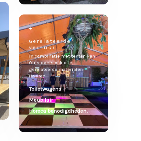
+
Gerelateerde
verhuur
In combinatie met tenten kan
Olijslagers ook alle
gerelateerde materialen
leveren.
Toiletwagens
Meubilair
Horeca benodigdheden.