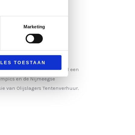
Marketing
LLES TOESTAAN
erhuur. Zo heeft er enige tijd een
lympics en de Nijmeegse
ie van Olijslagers Tentenverhuur.