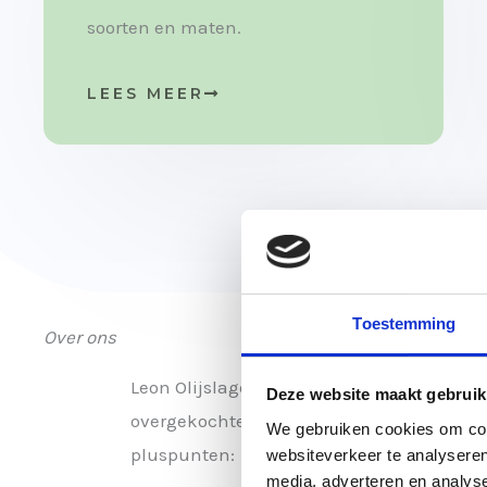
soorten en maten.
LEES MEER
Toestemming
Over ons
Leon Olijslagers is de drijvende kracht a
Deze website maakt gebruik
overgekochte tenten, is het bedrijf nu ui
We gebruiken cookies om cont
pluspunten:
websiteverkeer te analyseren
media, adverteren en analys