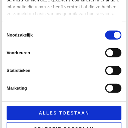
€
69,50
€
69,50
excl. BTW
excl. BTW
informatie die u aan ze heeft verstrekt of die ze hebben
verzameld op basis van uw gebruik van hun services.
TOEVOEGEN
TOEVOEGEN
AAN
AAN
WINKELWAGEN
WINKELWAGEN
Toestemmingsselectie
Noodzakelijk
Voorkeuren
Statistieken
Marketing
klap
Meubilair
ALLES TOESTAAN
Dinertafel rond
Statafel
120cm
steigerhout wit