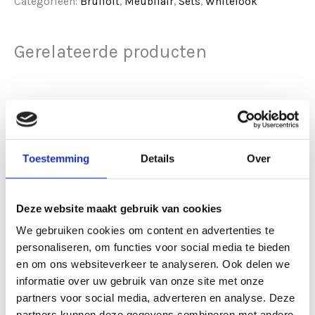
Categorieën:
Bruiloft
,
Meubilair
,
Sets
,
Whitelook
Gerelateerde producten
Toestemming
Details
Over
Deze website maakt gebruik van cookies
We gebruiken cookies om content en advertenties te
Hout
Meubilair
personaliseren, om functies voor social media te bieden
Statafel
Statafel
en om ons websiteverkeer te analyseren. Ook delen we
steigerhout 80×240
steigerhout mixed
informatie over uw gebruik van onze site met onze
cm
wood 80×240 cm
partners voor social media, adverteren en analyse. Deze
partners kunnen deze gegevens combineren met andere