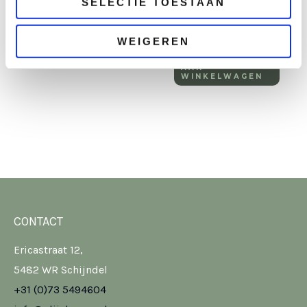
SELECTIE TOESTAAN
80×180 cm
€
7,25
excl. BTW
€
52,50
excl. BTW
TOEVOEGEN
WEIGEREN
AAN
WINKELWAGEN
TOEVOEGEN
AAN
WINKELWAGEN
CONTACT
Ericastraat 12,
5482 WR Schijndel
+31 (0)73 5494604