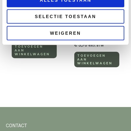
SELECTIE TOESTAAN
Bruiloft
Hout
Stoel Trendy wit
Klapbank 220×25
WEIGEREN
cm
€
2,95
excl. BTW
€
3,70
excl. BTW
TOEVOEGEN
AAN
WINKELWAGEN
TOEVOEGEN
AAN
WINKELWAGEN
CONTACT