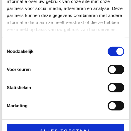
informatie over uw gebruik van onze site met onze
Meubilair
Meubilair
partners voor social media, adverteren en analyse. Deze
Stackchair
Statafel
partners kunnen deze gegevens combineren met andere
informatie die u aan ze heeft verstrekt of die ze hebben
steigerhout mixed
€
2,65
excl. BTW
verzameld op basis van uw gebruik van hun services.
wood 80×240 cm
TOEVOEGEN
AAN
€
69,50
WINKELWAGEN
excl. BTW
Toestemmingsselectie
Noodzakelijk
TOEVOEGEN
AAN
WINKELWAGEN
Voorkeuren
Statistieken
Marketing
ALLES TOESTAAN