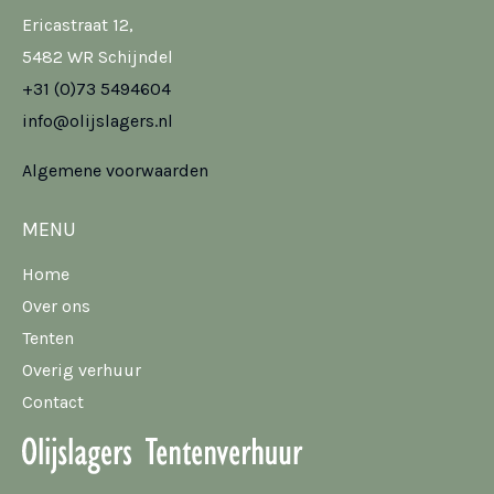
Ericastraat 12,
5482 WR Schijndel
+31 (0)73 5494604
info@olijslagers.nl
Algemene voorwaarden
MENU
Home
Over ons
Tenten
Overig verhuur
Contact