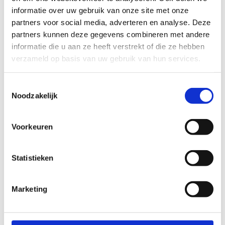
Meubilair
Meubilair
informatie over uw gebruik van onze site met onze
partners voor social media, adverteren en analyse. Deze
Statafel standaard
Statafel
partners kunnen deze gegevens combineren met andere
steigerhout wit
€
8,75
excl. BTW
informatie die u aan ze heeft verstrekt of die ze hebben
90×240 cm
verzameld op basis van uw gebruik van hun services.
TOEVOEGEN
AAN
€
69,50
WINKELWAGEN
excl. BTW
Toestemmingsselectie
TOEVOEGEN
Noodzakelijk
AAN
WINKELWAGEN
Voorkeuren
Statistieken
Marketing