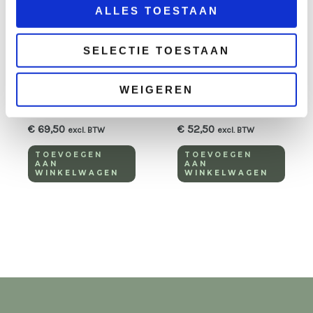
ALLES TOESTAAN
Meubilair
Hout
SELECTIE TOESTAAN
Statafel
Statafel
steigerhout mixed
steigerhout 80×180
WEIGEREN
wood 80×240 cm
cm
€
69,50
€
52,50
excl. BTW
excl. BTW
TOEVOEGEN
TOEVOEGEN
AAN
AAN
WINKELWAGEN
WINKELWAGEN