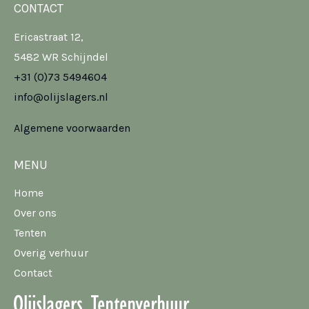
CONTACT
Ericastraat 12,
5482 WR Schijndel
+31 (0)73 5494604
info@olijslagers.nl
Algemene voorwaarden
MENU
Home
Over ons
Tenten
Overig verhuur
Contact