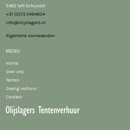
5482 WR Schijndel
+31 (0)73 5494604
info@olijslagers.nl
Algemene voorwaarden
MENU
Home
Over ons
Tenten
Overig verhuur
Contact