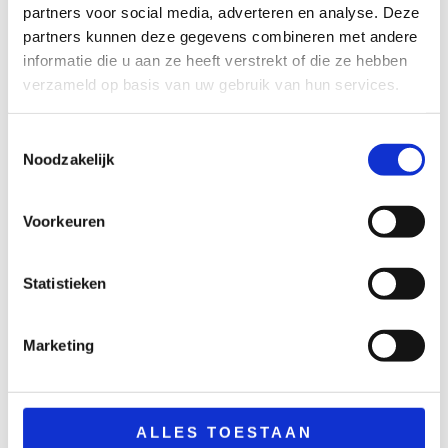
partners voor social media, adverteren en analyse. Deze
steigerhout mixed
mixed wood 80×80
partners kunnen deze gegevens combineren met andere
wood 80×120 cm
cm
informatie die u aan ze heeft verstrekt of die ze hebben
€
47,50
€
32,50
verzameld op basis van uw gebruik van hun services.
excl. BTW
excl. BTW
TOEVOEGEN
TOEVOEGEN
AAN
AAN
Toestemmingsselectie
WINKELWAGEN
WINKELWAGEN
Noodzakelijk
Voorkeuren
Statistieken
Marketing
ALLES TOESTAAN
Meubilair
Hout