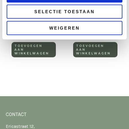
Tafel steigerhout
Statafel
SELECTIE TOESTAAN
mixed wood 80×120
steigerhout 80×180
cm
cm
WEIGEREN
€
42,50
€
52,50
excl. BTW
excl. BTW
TOEVOEGEN
TOEVOEGEN
AAN
AAN
WINKELWAGEN
WINKELWAGEN
CONTACT
Ericastraat 12,