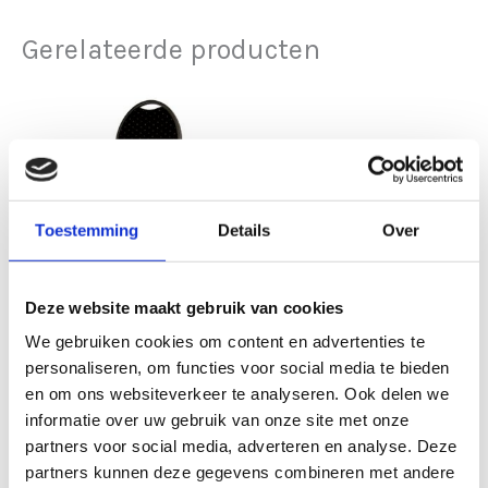
Gerelateerde producten
Toestemming
Details
Over
Deze website maakt gebruik van cookies
Meubilair
Meubilair
We gebruiken cookies om content en advertenties te
Stackchair
Tafel steigerhout
personaliseren, om functies voor social media te bieden
en om ons websiteverkeer te analyseren. Ook delen we
mixed wood 80×120
€
2,65
excl. BTW
informatie over uw gebruik van onze site met onze
cm
TOEVOEGEN
partners voor social media, adverteren en analyse. Deze
AAN
€
42,50
WINKELWAGEN
excl. BTW
partners kunnen deze gegevens combineren met andere