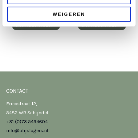
€
52,50
€
47,50
excl. BTW
excl. BTW
WEIGEREN
TOEVOEGEN
TOEVOEGEN
AAN
AAN
WINKELWAGEN
WINKELWAGEN
CONTACT
Ericastraat 12,
5482 WR Schijndel
+31 (0)73 5494604
info@olijslagers.nl