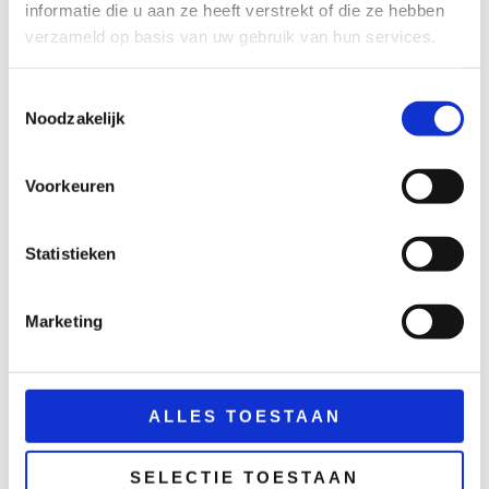
informatie die u aan ze heeft verstrekt of die ze hebben
TOEVOEGEN
AAN
verzameld op basis van uw gebruik van hun services.
WINKELWAGEN
Toestemmingsselectie
Noodzakelijk
Voorkeuren
Statistieken
Marketing
Hout
Meubilair
Statafel
Statafel
ALLES TOESTAAN
steigerhout 80×180
steigerhout wit
cm
90×130 cm
SELECTIE TOESTAAN