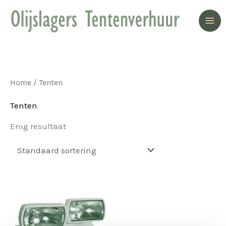
Ga
naar
de
inhoud
Home
/ Tenten
Tenten
Enig resultaat