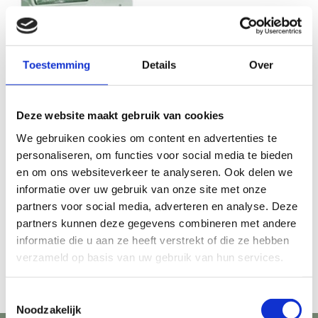
Toestemming
Details
Over
Tentbenodigdheden
Deze website maakt gebruik van cookies
Noodverlichting
We gebruiken cookies om content en advertenties te
€
25,00
excl. BTW
personaliseren, om functies voor social media te bieden
en om ons websiteverkeer te analyseren. Ook delen we
TOEVOEGEN
AAN
informatie over uw gebruik van onze site met onze
WINKELWAGEN
partners voor social media, adverteren en analyse. Deze
partners kunnen deze gegevens combineren met andere
informatie die u aan ze heeft verstrekt of die ze hebben
verzameld op basis van uw gebruik van hun services.
Toestemmingsselectie
Noodzakelijk