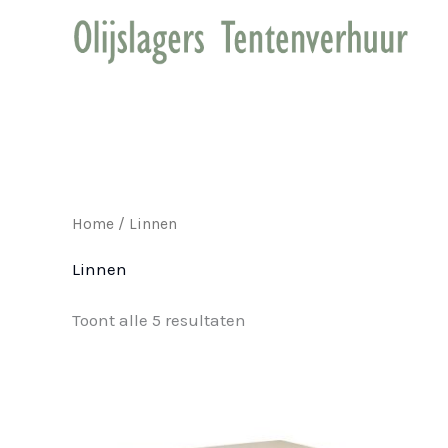
Ga
naar
de
inhoud
Home
/ Linnen
Linnen
Toont alle 5 resultaten