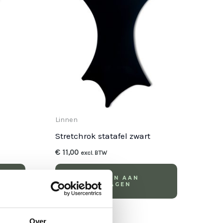
Linnen
Stretchrok statafel zwart
€
11,00
excl. BTW
TOEVOEGEN AAN
WINKELWAGEN
Over