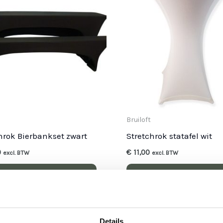
Bruiloft
hrok Bierbankset zwart
Stretchrok statafel wit
0
€
11,00
excl. BTW
excl. BTW
OEVOEGEN AAN
TOEVOEGEN AAN
INKELWAGEN
WINKELWAGEN
Details