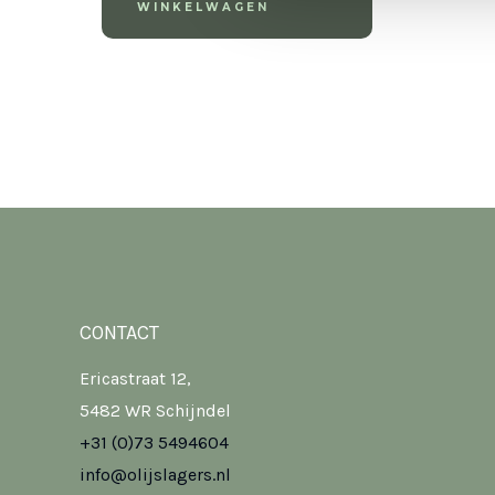
WINKELWAGEN
CONTACT
Ericastraat 12,
5482 WR Schijndel
+31 (0)73 5494604
info@olijslagers.nl