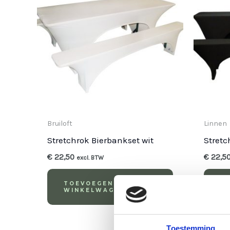
Bruiloft
Linnen
Stretchrok Bierbankset wit
Stretc
€
22,50
€
22,5
excl. BTW
TOEVOEGEN AAN
T
WINKELWAGEN
W
Toestemming