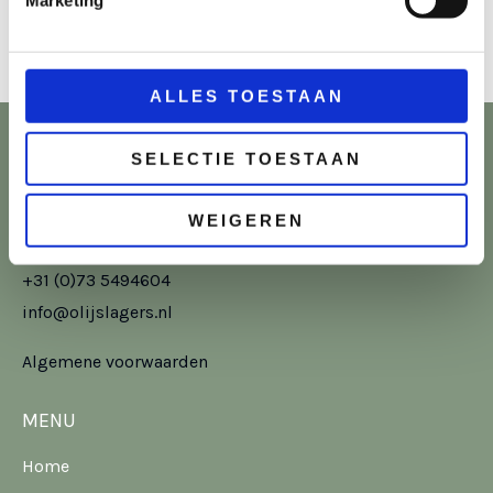
Marketing
ALLES TOESTAAN
SELECTIE TOESTAAN
CONTACT
Ericastraat 12,
WEIGEREN
5482 WR Schijndel
+31 (0)73 5494604
info@olijslagers.nl
Algemene voorwaarden
MENU
Home