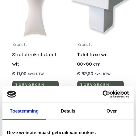
Bruiloft
Bruiloft
Stretchrok statafel
Tafel luxe wit
wit
80×80 cm
€
11,00
€
32,50
excl. BTW
excl. BTW
TOEVOEGEN
TOEVOEGEN
AAN
AAN
WINKELWAGEN
WINKELWAGEN
Toestemming
Details
Over
Deze website maakt gebruik van cookies